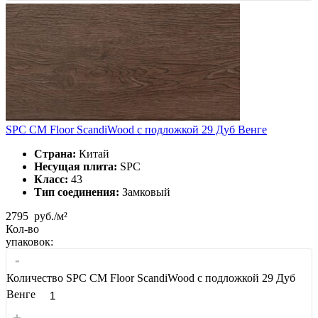
SPC CM Floor ScandiWood с подложкой 29 Дуб Венге
Страна:
Китай
Несущая плита:
SPC
Класс:
43
Тип соединения:
Замковый
2795
руб./м²
Кол-во
упаковок:
-
Количество SPC CM Floor ScandiWood с подложкой 29 Дуб
Венге
+