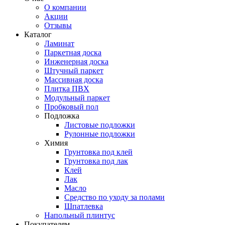
О компании
Акции
Отзывы
Каталог
Ламинат
Паркетная доска
Инженерная доска
Штучный паркет
Массивная доска
Плитка ПВХ
Модульный паркет
Пробковый пол
Подложка
Листовые подложки
Рулонные подложки
Химия
Грунтовка под клей
Грунтовка под лак
Клей
Лак
Масло
Средство по уходу за полами
Шпатлевка
Напольный плинтус
Покупателям