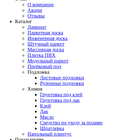
О компании
Акции
Отзывы
Каталог
Ламинат
Паркетная доска
Инженерная доска
Штучный паркет
Массивная доска
Плитка ПВХ
Модульный паркет
Пробковый пол
Подложка
Листовые подложки
Рулонные подложки
Химия
Грунтовка под клей
Грунтовка под лак
Клей
Лак
Масло
Средство по уходу за полами
Шпатлевка
Напольный плинтус
Покупателям