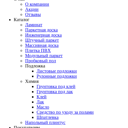
О компании
Акции
Отзывы
Каталог
Ламинат
Паркетная доска
Инженерная доска
Штучный паркет
Массивная доска
Плитка ПВХ
Модульный паркет
Пробковый пол
Подложка
Листовые подложки
Рулонные подложки
Химия
Грунтовка под клей
Грунтовка под лак
Клей
Лак
Масло
Средство по уходу за полами
Шпатлевка
Напольный плинтус
Покупателям