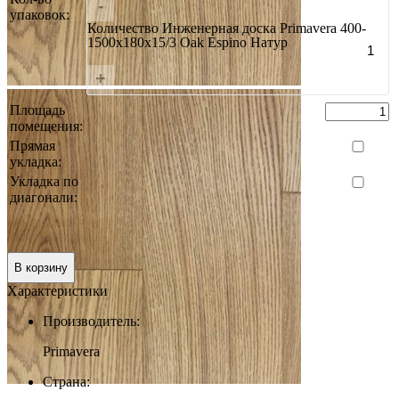
-
упаковок:
Количество Инженерная доска Primavera 400-
1500х180х15/3 Oak Espino Натур
+
Площадь
помещения:
Прямая
укладка:
Укладка по
диагонали:
Итого:
0 руб.
В корзину
Характеристики
Производитель:
Primavera
Страна: