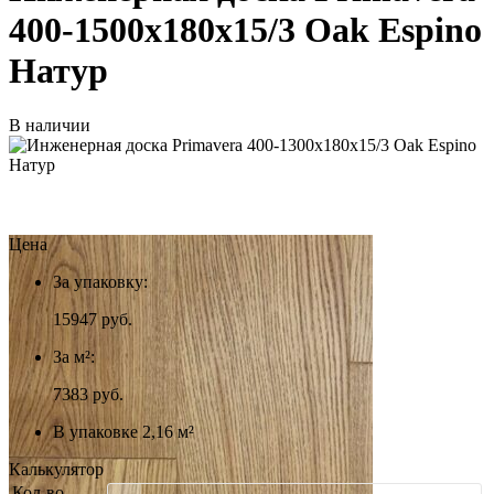
400-1500х180х15/3 Oak Espino
Натур
В наличии
Цена
За упаковку:
15947
руб.
За м²:
7383 руб.
В упаковке 2,16 м²
Калькулятор
Кол-во