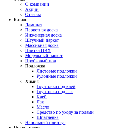
О компании
Акции
Отзывы
Каталог
Ламинат
Паркетная доска
Инженерная доска
Штучный паркет
Массивная доска
Плитка ПВХ
Модульный паркет
Пробковый пол
Подложка
Листовые подложки
Рулонные подложки
Химия
Грунтовка под клей
Грунтовка под лак
Клей
Лак
Масло
Средство по уходу за полами
Шпатлевка
Напольный плинтус
Покупателям