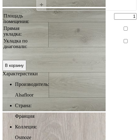
+
Площадь
помещения:
Прямая
укладка:
Укладка по
диагонали:
0 руб.
Итого:
В корзину
Характеристики
Производитель:
Alsafloor
Страна:
Франция
Коллеция:
Osmoze