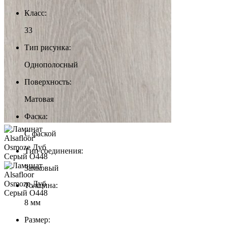
Класс:
33
Тип рисунка:
Однополосный
Поверхность:
Матовая
Фаска:
С фаской
Тип соединения:
Замковый
Толщина:
8 мм
Размер: