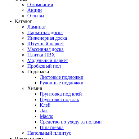
О компании
Акции
Отзывы
Каталог
Ламинат
Паркетная доска
Инженерная доска
Штучный паркет
Массивная доска
Плитка ПВХ
Модульный паркет
Пробковый пол
Подложка
Листовые подложки
Рулонные подложки
Химия
Грунтовка под клей
Грунтовка под лак
Клей
Лак
Масло
Средство по уходу за полами
Шпатлевка
Напольный плинтус
Покупателям