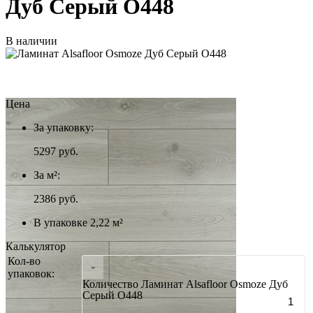
Дуб Серый О448
В наличии
Цена
За упаковку:
5297
руб.
За м²:
2386 руб.
В упаковке 2,22 м²
Калькулятор
Кол-во
-
упаковок:
Количество Ламинат Alsafloor Osmoze Дуб
Серый О448