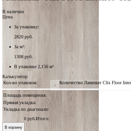
В наличии
Цена
За упаковку:
2820
руб.
За м²:
1308 руб.
В упаковке 2,156 м²
Калькулятор
Кол-во упаковок:
Количество Ламинат Clix Floor In
-
Площадь помещения:
Прямая укладка:
Укладка по диагонали:
0 руб.
Итого:
В корзину