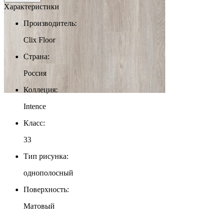
Характеристики
Производитель:
Clix Floor
Страна:
Россия
Коллеция:
Intence
Класс:
33
Тип рисунка:
однополосный
Поверхность:
Матовый