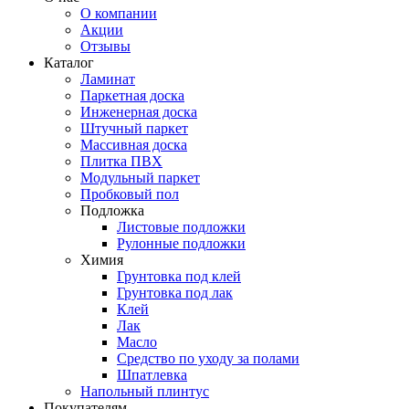
О компании
Акции
Отзывы
Каталог
Ламинат
Паркетная доска
Инженерная доска
Штучный паркет
Массивная доска
Плитка ПВХ
Модульный паркет
Пробковый пол
Подложка
Листовые подложки
Рулонные подложки
Химия
Грунтовка под клей
Грунтовка под лак
Клей
Лак
Масло
Средство по уходу за полами
Шпатлевка
Напольный плинтус
Покупателям