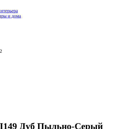
интерьера
иры и дома
2
CXI149 Дуб Пыльно-Серый