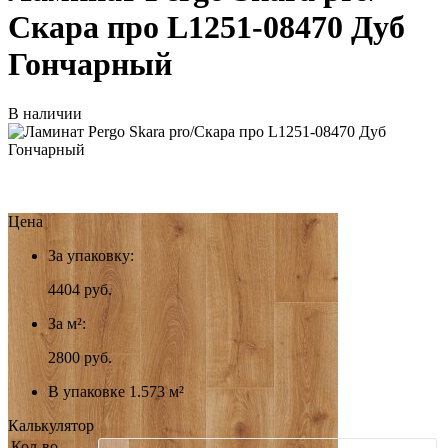
Скара про L1251-08470 Дуб
Гончарный
В наличии
Цена
За упаковку:
4404
руб.
За м²:
2800 руб.
В упаковке 1.573 м²
Калькулятор
Кол-во