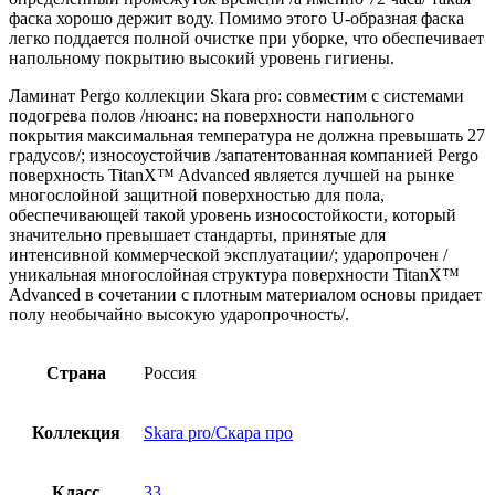
фаска хорошо держит воду. Помимо этого U-образная фаска
легко поддается полной очистке при уборке, что обеспечивает
напольному покрытию высокий уровень гигиены.
Ламинат Pergo коллекции Skara pro: совместим с системами
подогрева полов /нюанс: на поверхности напольного
покрытия максимальная температура не должна превышать 27
градусов/; износоустойчив /запатентованная компанией Pergo
поверхность TitanX™ Advanced является лучшей на рынке
многослойной защитной поверхностью для пола,
обеспечивающей такой уровень износостойкости, который
значительно превышает стандарты, принятые для
интенсивной коммерческой эксплуатации/; ударопрочен /
уникальная многослойная структура поверхности TitanX™
Advanced в сочетании с плотным материалом основы придает
полу необычайно высокую ударопрочность/.
Страна
Россия
Коллекция
Skara pro/Скара про
Класс
33