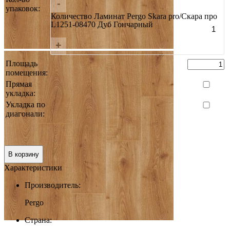
-
упаковок:
Количество Ламинат Pergo Skara pro/Скара про
L1251-08470 Дуб Гончарный
+
Площадь
помещения:
Прямая
укладка:
Укладка по
диагонали:
Итого:
0 руб.
В корзину
Характеристики
Производитель:
Pergo
Страна: