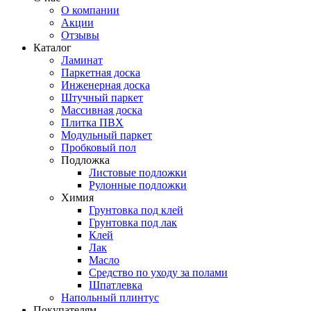
О компании
Акции
Отзывы
Каталог
Ламинат
Паркетная доска
Инженерная доска
Штучный паркет
Массивная доска
Плитка ПВХ
Модульный паркет
Пробковый пол
Подложка
Листовые подложки
Рулонные подложки
Химия
Грунтовка под клей
Грунтовка под лак
Клей
Лак
Масло
Средство по уходу за полами
Шпатлевка
Напольный плинтус
Покупателям