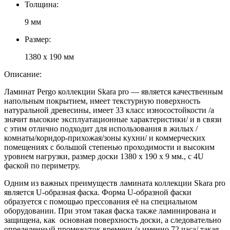
Толщина:
9 мм
Размер:
1380 х 190 мм
Описание:
Ламинат Pergo коллекции Skara pro — является качественным
напольным покрытием, имеет текстурную поверхность
натуральной древесины, имеет 33 класс износостойкости /а
значит высокие эксплуатационные характеристики/ и в связи
с этим отлично подходит для использования в жилых /
комнаты/коридор-прихожая/зоны кухни/ и коммерческих
помещениях c большой степенью проходимости и высоким
уровнем нагрузки, размер доски 1380 х 190 х 9 мм., с 4U
фаской по периметру.
Одним из важных преимуществ ламината коллекции Skara pro
является U-образная фаска. Форма U-образной фаски
образуется с помощью прессования её на специальном
оборудовании. При этом такая фаска также ламинирована и
защищена, как основная поверхность доски, а следовательно
определенный промежуток времени /а именно 72 часа/ такая