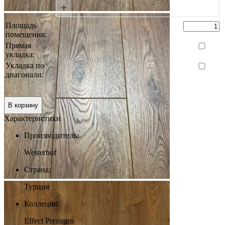
+
Площадь
помещения:
Прямая
укладка:
Укладка по
диагонали:
0 руб.
Итого:
В корзину
Характеристики
Производитель:
Westerhof
Страна:
Турция
Коллеция:
Effect Premium