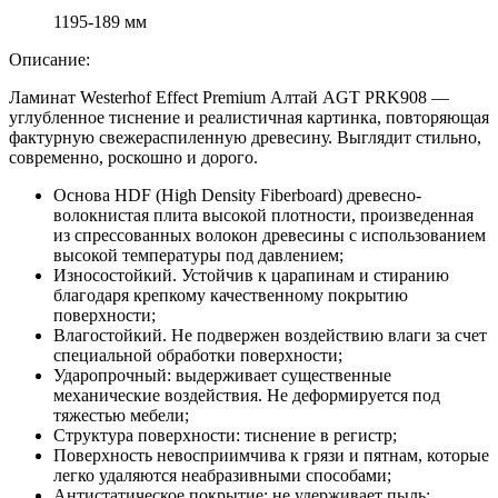
1195-189 мм
Описание:
Ламинат Westerhof Effect Premium Алтай AGT PRK908 —
углубленное тиснение и реалистичная картинка, повторяющая
фактурную свежераспиленную древесину. Выглядит стильно,
современно, роскошно и дорого.
Основа HDF (High Density Fiberboard) древесно-
волокнистая плита высокой плотности, произведенная
из спрессованных волокон древесины с использованием
высокой температуры под давлением;
Износостойкий. Устойчив к царапинам и стиранию
благодаря крепкому качественному покрытию
поверхности;
Влагостойкий. Не подвержен воздействию влаги за счет
специальной обработки поверхности;
Ударопрочный: выдерживает существенные
механические воздействия. Не деформируется под
тяжестью мебели;
Структура поверхности: тиснение в регистр;
Поверхность невосприимчива к грязи и пятнам, которые
легко удаляются неабразивными способами;
Антистатическое покрытие: не удерживает пыль;