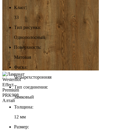
Класс:
33
Тип рисунка:
Однополосный
Поверхность:
Матовая
Фаска:
Четырехсторонняя
Тип соединения:
Замковый
Толщина:
12 мм
Размер: