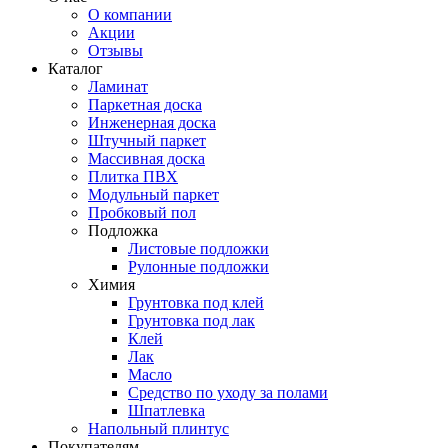
О компании
Акции
Отзывы
Каталог
Ламинат
Паркетная доска
Инженерная доска
Штучный паркет
Массивная доска
Плитка ПВХ
Модульный паркет
Пробковый пол
Подложка
Листовые подложки
Рулонные подложки
Химия
Грунтовка под клей
Грунтовка под лак
Клей
Лак
Масло
Средство по уходу за полами
Шпатлевка
Напольный плинтус
Покупателям