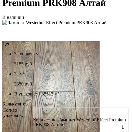
Premium PRK908 Алтай
В наличии
Цена
За упаковку:
3185
руб.
За м²:
2350 руб.
В упаковке 1,35513 м²
Калькулятор
Кол-во
-
упаковок:
Количество Ламинат Westerhof Effect Premium
PRK908 Алтай