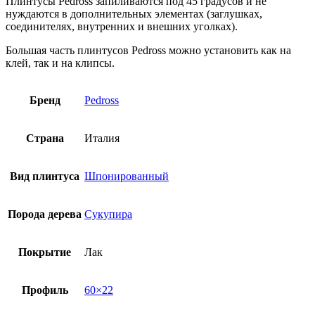
Плинтусы Pedross запиливаются под 45 градусов и не
нуждаются в дополнительных элементах (заглушках,
соединителях, внутренних и внешних уголках).
Большая часть плинтусов Pedross можно установить как на
клей, так и на клипсы.
Бренд
Pedross
Страна
Италия
Вид плинтуса
Шпонированный
Порода дерева
Сукупира
Покрытие
Лак
Профиль
60×22