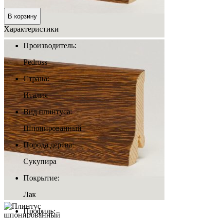
0 руб.
В корзину
Характеристики
Производитель:
Pedross
Страна:
Италия
Вид плинтуса:
Шпонированный
Порода дерева:
Сукупира
Покрытие:
Лак
Профиль: