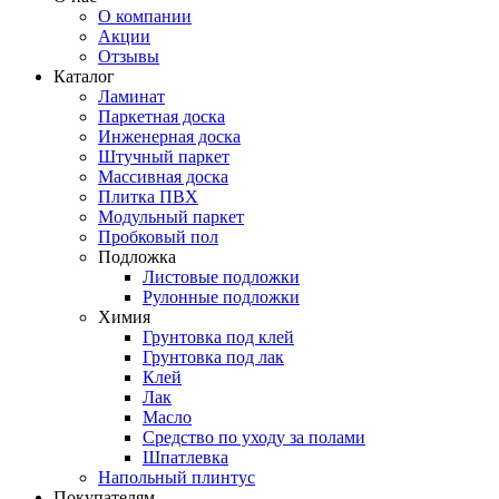
О компании
Акции
Отзывы
Каталог
Ламинат
Паркетная доска
Инженерная доска
Штучный паркет
Массивная доска
Плитка ПВХ
Модульный паркет
Пробковый пол
Подложка
Листовые подложки
Рулонные подложки
Химия
Грунтовка под клей
Грунтовка под лак
Клей
Лак
Масло
Средство по уходу за полами
Шпатлевка
Напольный плинтус
Покупателям