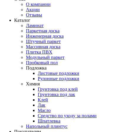
О компании
Акции
Отзывы
Каталог
Ламинат
Паркетная доска
Инженерная доска
Штучный паркет
Массивная доска
Плитка ПВХ
Модульный паркет
Пробковый пол
Подложка
Листовые подложки
Рулонные подложки
Химия
Грунтовка под клей
Грунтовка под лак
Клей
Лак
Масло
Средство по уходу за полами
Шпатлевка
Напольный плинтус
Покупателям