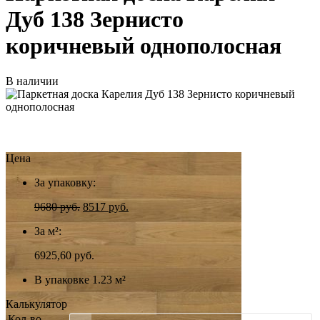
Дуб 138 Зернисто
коричневый однополосная
В наличии
Цена
За упаковку:
9680
руб.
8517
руб.
За м²:
6925,60 руб.
В упаковке 1.23 м²
Калькулятор
Кол-во