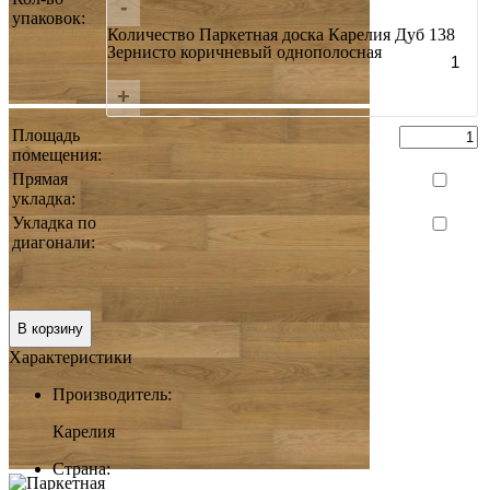
-
упаковок:
Количество Паркетная доска Карелия Дуб 138
Зернисто коричневый однополосная
+
Площадь
помещения:
Прямая
укладка:
Укладка по
диагонали:
Итого:
0 руб.
В корзину
Характеристики
Производитель:
Карелия
Страна: