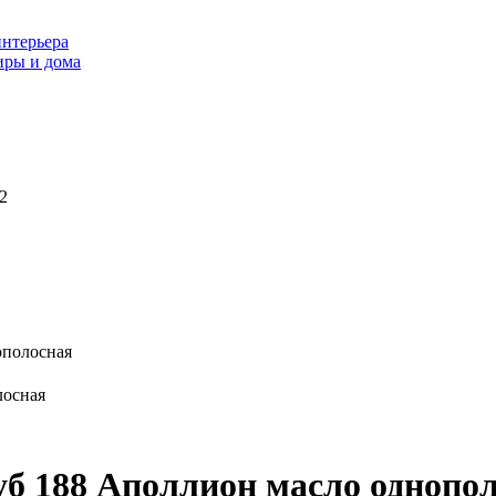
интерьера
иры и дома
2
ополосная
уб 188 Аполлион масло однопо