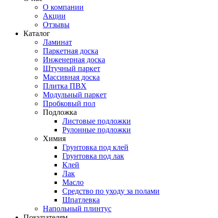
О компании
Акции
Отзывы
Каталог
Ламинат
Паркетная доска
Инженерная доска
Штучный паркет
Массивная доска
Плитка ПВХ
Модульный паркет
Пробковый пол
Подложка
Листовые подложки
Рулонные подложки
Химия
Грунтовка под клей
Грунтовка под лак
Клей
Лак
Масло
Средство по уходу за полами
Шпатлевка
Напольный плинтус
Покупателям