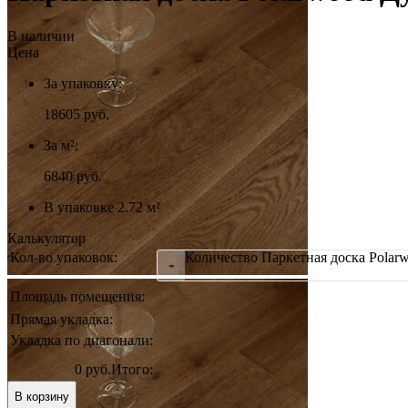
В наличии
Цена
За упаковку:
18605
руб.
За м²:
6840 руб.
В упаковке 2.72 м²
Калькулятор
Кол-во упаковок:
Количество Паркетная доска Polar
-
Площадь помещения:
Прямая укладка:
Укладка по диагонали:
0 руб.
Итого:
В корзину