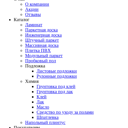
О компании
Акции
Отзывы
Каталог
Ламинат
Паркетная доска
Инженерная доска
Штучный паркет
Массивная доска
Плитка ПВХ
Модульный паркет
Пробковый пол
Подложка
Листовые подложки
Рулонные подложки
Химия
Грунтовка под клей
Грунтовка под лак
Клей
Лак
Масло
Средство по уходу за полами
Шпатлевка
Напольный плинтус
Покупателям