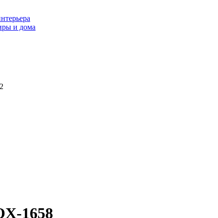
интерьера
иры и дома
2
OX-1658