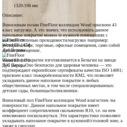
1320-196 мм
Описание:
Виниловым полам FineFloor коллекции Wood присвоен 43
класс нагрузки. А это значит, что использовать данное
напольное покрытие можно /и нужно/в помещениях с
высокой степенью проходимости/нагрузки /например:
рестораны/кафе, торговые, офисные помещения, само собой
жилые помещения/.
Напольное покрытие изготавливается в Бельгии на заводе
IVC Group. Оно безопасно для здоровья человека — это
подтверждают европейские сертификаты качества ISO 14001;
присвоен класс пожаробезопасности КМ2, что позволяет
укладывать данное напольное покрытие в любых
общественных местах, в том числе специализированных:
детские сады, больницы/поликлиники.
Виниловый пол FineFloor коллекции Wood влагостоек /на
поверхности/. Данное напольное покрытие имеет
коэффициент сопротивления скольжению R10, т.е. на нем
невозможно поскользнуться. Эти характеристики позволяют
укладывать напольное покрытие в кухонной/столовой зоне, а
также в санузлах.