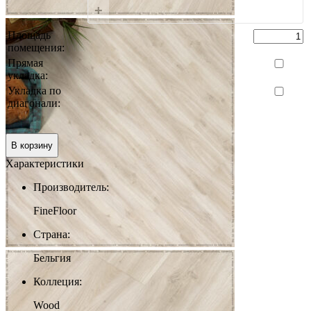
+
Площадь
помещения:
Прямая
укладка:
Укладка по
диагонали:
0 руб.
Итого:
В корзину
Характеристики
Производитель:
FineFloor
Страна:
Бельгия
Коллеция:
Wood