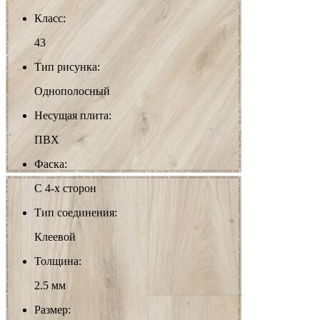
Класс:
43
Тип рисунка:
Однополосный
Несущая плита:
ПВХ
Фаска:
С 4-х сторон
Тип соединения:
Клеевой
Толщина:
2.5 мм
Размер: