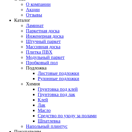
О компании
Акции
Отзывы
Каталог
Ламинат
Паркетная доска
Инженерная доска
Штучный паркет
Массивная доска
Плитка ПВХ
Модульный паркет
Пробковый пол
Подложка
Листовые подложки
Рулонные подложки
Химия
Грунтовка под клей
Грунтовка под лак
Клей
Лак
Масло
Средство по уходу за полами
Шпатлевка
Напольный плинтус
Покупателям