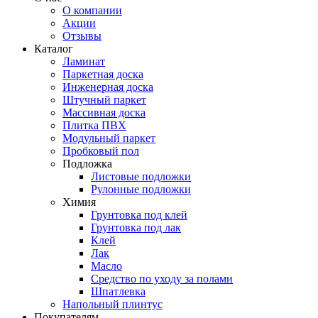
О компании
Акции
Отзывы
Каталог
Ламинат
Паркетная доска
Инженерная доска
Штучный паркет
Массивная доска
Плитка ПВХ
Модульный паркет
Пробковый пол
Подложка
Листовые подложки
Рулонные подложки
Химия
Грунтовка под клей
Грунтовка под лак
Клей
Лак
Масло
Средство по уходу за полами
Шпатлевка
Напольный плинтус
Покупателям