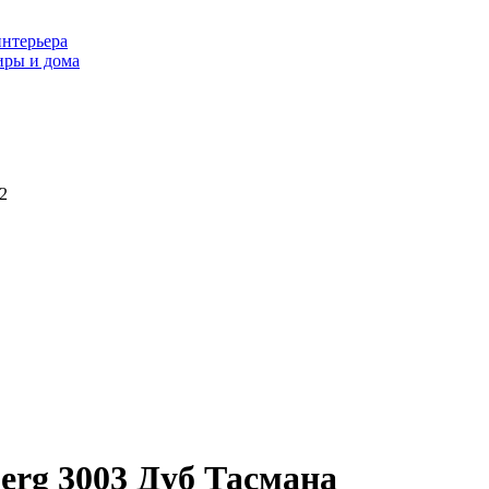
интерьера
иры и дома
2
berg 3003 Дуб Тасмана