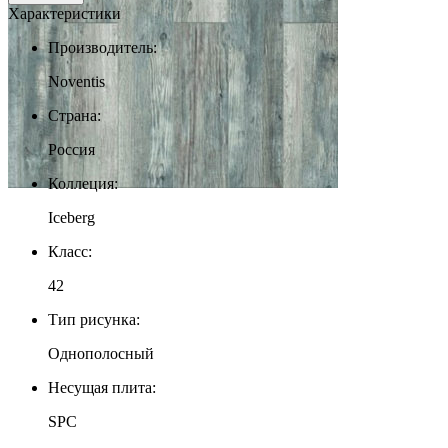
Характеристики
Производитель:
Noventis
Страна:
Россия
Коллеция:
Iceberg
Класс:
42
Тип рисунка:
Однополосный
Несущая плита:
SPC