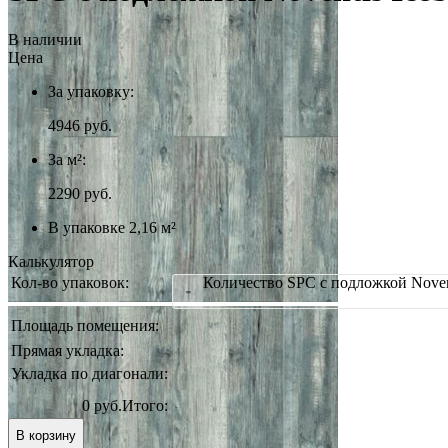
В наличии
Цена
За упаковку:
4946
руб.
За м²:
2290 руб.
В упаковке 2,16 м²
Калькулятор
Кол-во упаковок:
Количество SPC с подложкой Novent
-
Площадь помещения:
Прямая укладка:
Укладка по диагонали:
0 руб.
Итого:
В корзину