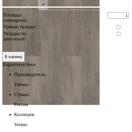
+
Площадь
помещения:
Прямая укладка:
Укладка по
диагонали:
0 руб.
Итого:
В корзину
Характеристики
Производитель:
Tulesna
Страна:
Россия
Коллеция:
Verano