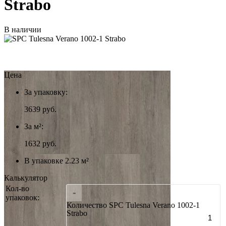
Strabo
В наличии
Цена
За упаковку:
3639
руб.
За м²:
1632 руб.
В упаковке 2.23 м²
Калькулятор
Кол-во
-
упаковок:
Количество SPC Tulesna Verano 1002-1
Strabo