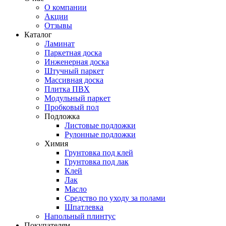
О компании
Акции
Отзывы
Каталог
Ламинат
Паркетная доска
Инженерная доска
Штучный паркет
Массивная доска
Плитка ПВХ
Модульный паркет
Пробковый пол
Подложка
Листовые подложки
Рулонные подложки
Химия
Грунтовка под клей
Грунтовка под лак
Клей
Лак
Масло
Средство по уходу за полами
Шпатлевка
Напольный плинтус
Покупателям