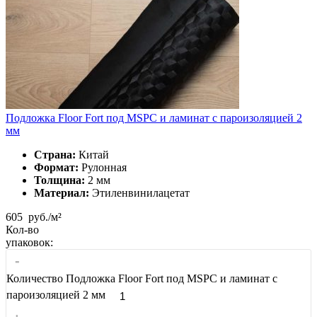
Подложка Floor Fort под MSPC и ламинат с пароизоляцией 2
мм
Страна:
Китай
Формат:
Рулонная
Толщина:
2 мм
Материал:
Этиленвинилацетат
605
руб./м²
Кол-во
упаковок:
-
Количество Подложка Floor Fort под MSPC и ламинат с
пароизоляцией 2 мм