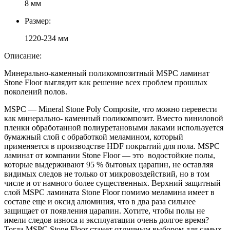
8 мм
Размер:
1220-234 мм
Описание:
Минерально-каменный поликомпозитный MSPC ламинат
Stone Floor выглядит как решение всех проблем прошлых
поколений полов.
MSPC — Mineral Stone Poly Composite, что можно перевести
как минерально- каменный поликомпозит. Вместо виниловой
пленки обработанной полиуретановыми лаками используется
бумажный слой с обработкой меламином, который
применяется в производстве HDF покрытий для пола. MSPC
ламинат от компании Stone Floor — это водостойкие полы,
которые выдерживают 95 % бытовых царапин, не оставляя
видимых следов не только от микровоздействий, но в том
числе и от намного более существенных. Верхний защитный
слой MSPC ламината Stone Floor помимо меламина имеет в
составе еще и оксид алюминия, что в два раза сильнее
защищает от появления царапин. Хотите, чтобы полы не
имели следов износа и эксплуатации очень долгое время?
Тогда MSPC Stone Floor станет отличным выбором для самых