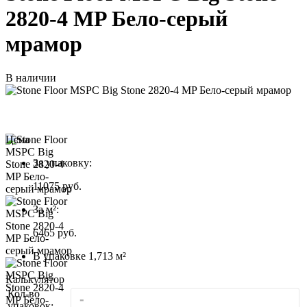
2820-4 MP Бело-серый
мрамор
В наличии
Цена
За упаковку:
11075
руб.
За м²:
6465 руб.
В упаковке 1,713 м²
Калькулятор
Кол-во
-
упаковок: