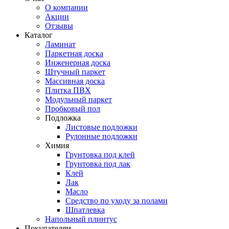
О компании
Акции
Отзывы
Каталог
Ламинат
Паркетная доска
Инженерная доска
Штучный паркет
Массивная доска
Плитка ПВХ
Модульный паркет
Пробковый пол
Подложка
Листовые подложки
Рулонные подложки
Химия
Грунтовка под клей
Грунтовка под лак
Клей
Лак
Масло
Средство по уходу за полами
Шпатлевка
Напольный плинтус
Покупателям