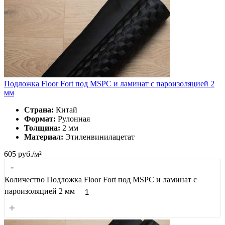
Подложка Floor Fort под MSPC и ламинат с пароизоляцией 2
мм
Страна:
Китай
Формат:
Рулонная
Толщина:
2 мм
Материал:
Этиленвинилацетат
605
руб./м²
-
Количество Подложка Floor Fort под MSPC и ламинат с
пароизоляцией 2 мм
+