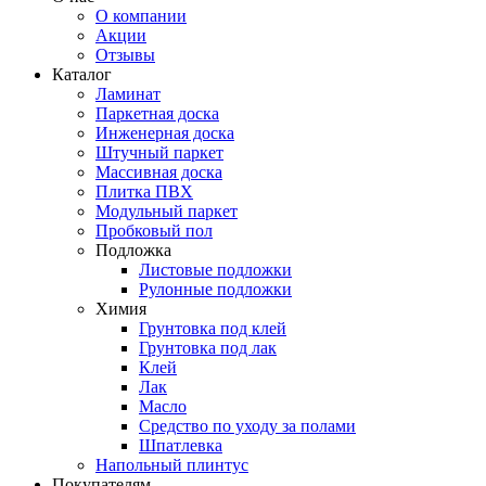
О компании
Акции
Отзывы
Каталог
Ламинат
Паркетная доска
Инженерная доска
Штучный паркет
Массивная доска
Плитка ПВХ
Модульный паркет
Пробковый пол
Подложка
Листовые подложки
Рулонные подложки
Химия
Грунтовка под клей
Грунтовка под лак
Клей
Лак
Масло
Средство по уходу за полами
Шпатлевка
Напольный плинтус
Покупателям