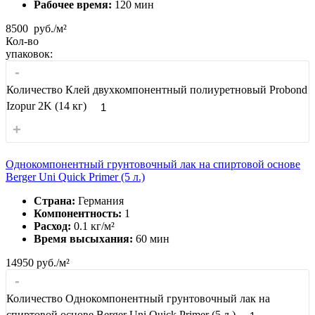
Рабочее время:
120 мин
8500
руб./м²
Кол-во
упаковок:
-
Количество Клей двухкомпонентный полиуретновый Probond
Izopur 2K (14 кг)
+
Однокомпонентный грунтовочный лак на спиртовой основе
Berger Uni Quick Primer (5 л.)
Страна:
Германия
Компонентность:
1
Расход:
0.1 кг/м²
Время высыхания:
60 мин
14950
руб./м²
-
Количество Однокомпонентный грунтовочный лак на
спиртовой основе Berger Uni Quick Primer (5 л.)