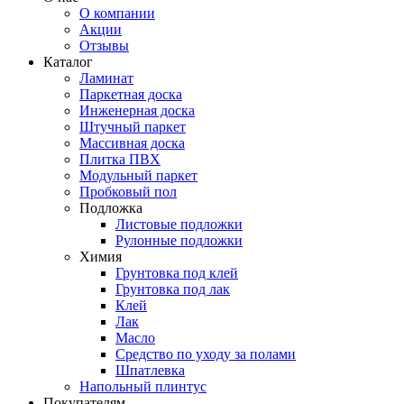
О компании
Акции
Отзывы
Каталог
Ламинат
Паркетная доска
Инженерная доска
Штучный паркет
Массивная доска
Плитка ПВХ
Модульный паркет
Пробковый пол
Подложка
Листовые подложки
Рулонные подложки
Химия
Грунтовка под клей
Грунтовка под лак
Клей
Лак
Масло
Средство по уходу за полами
Шпатлевка
Напольный плинтус
Покупателям