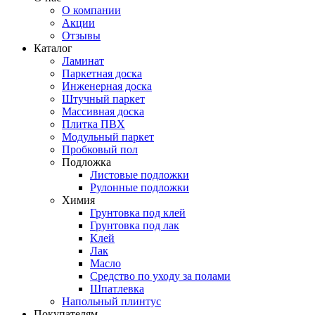
О компании
Акции
Отзывы
Каталог
Ламинат
Паркетная доска
Инженерная доска
Штучный паркет
Массивная доска
Плитка ПВХ
Модульный паркет
Пробковый пол
Подложка
Листовые подложки
Рулонные подложки
Химия
Грунтовка под клей
Грунтовка под лак
Клей
Лак
Масло
Средство по уходу за полами
Шпатлевка
Напольный плинтус
Покупателям