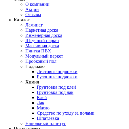
О компании
Акции
Отзывы
Каталог
Ламинат
Паркетная доска
Инженерная доска
Штучный паркет
Массивная доска
Плитка ПВХ
Модульный паркет
Пробковый пол
Подложка
Листовые подложки
Рулонные подложки
Химия
Грунтовка под клей
Грунтовка под лак
Клей
Лак
Масло
Средство по уходу за полами
Шпатлевка
Напольный плинтус
Покупателям