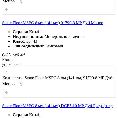
Монро
+
Stone Floor MSPC 8 мм (141 мм) 91790-8 MP Дуб Монро
Страна:
Китай
Несущая плита:
Минерально-каменная
Класс:
33 (43)
Тип соединения:
Замковый
6465
руб./м²
Кол-во
упаковок:
-
Количество Stone Floor MSPC 8 мм (141 мм) 91790-8 MP Дуб
Монро
+
Stone Floor MSPC 8 мм (141 мм) DCF5-10 MP Дуб Браунфилд
Страна:
Китай