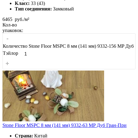
Класс:
33 (43)
Тип соединения:
Замковый
6465
руб./м²
Кол-во
упаковок:
-
Количество Stone Floor MSPC 8 мм (141 мм) 9332-156 MP Дуб
Тэйлор
+
Stone Floor MSPC 8 мм (141 мм) 9332-63 MP Дуб Гран-При
Страна:
Китай