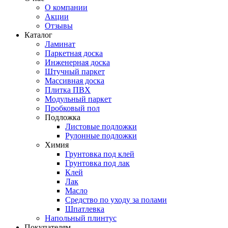
О компании
Акции
Отзывы
Каталог
Ламинат
Паркетная доска
Инженерная доска
Штучный паркет
Массивная доска
Плитка ПВХ
Модульный паркет
Пробковый пол
Подложка
Листовые подложки
Рулонные подложки
Химия
Грунтовка под клей
Грунтовка под лак
Клей
Лак
Масло
Средство по уходу за полами
Шпатлевка
Напольный плинтус
Покупателям