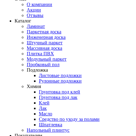
О компании
Акции
Отзывы
Каталог
Ламинат
Паркетная доска
Инженерная доска
Штучный паркет
Массивная доска
Плитка ПВХ
Модульный паркет
Пробковый пол
Подложка
Листовые подложки
Рулонные подложки
Химия
Грунтовка под клей
Грунтовка под лак
Клей
Лак
Масло
Средство по уходу за полами
Шпатлевка
Напольный плинтус
Покупателям