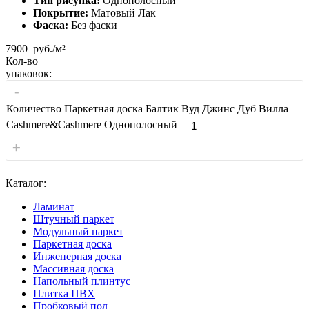
Тип рисунка:
Однополосный
Покрытие:
Матовый Лак
Фаска:
Без фаски
7900
руб./м²
Кол-во
упаковок:
-
Количество Паркетная доска Балтик Вуд Джинс Дуб Вилла
Cashmere&Cashmere Однополосный
+
Каталог:
Ламинат
Штучный паркет
Модульный паркет
Паркетная доска
Инженерная доска
Массивная доска
Напольный плинтус
Плитка ПВХ
Пробковый пол