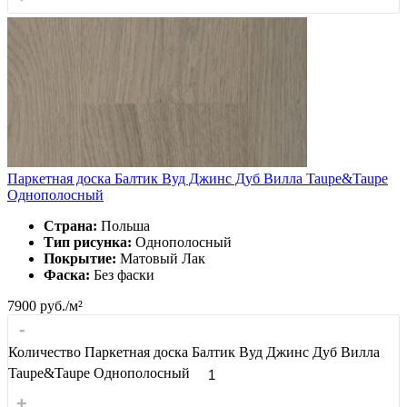
Паркетная доска Балтик Вуд Джинс Дуб Вилла Taupe&Taupe
Однополосный
Страна:
Польша
Тип рисунка:
Однополосный
Покрытие:
Матовый Лак
Фаска:
Без фаски
7900
руб./м²
-
Количество Паркетная доска Балтик Вуд Джинс Дуб Вилла
Taupe&Taupe Однополосный
+