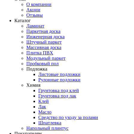
О компании
Акции
Отзывы
Каталог
Ламинат
Паркетная доска
Инженерная доска
Штучный паркет
Массивная доска
Плитка ПВХ
Модульный паркет
Пробковый пол
Подложка
Листовые подложки
Рулонные подложки
Химия
Грунтовка под клей
Грунтовка под лак
Клей
Лак
Масло
Средство по уходу за полами
Шпатлевка
Напольный плинтус
Покупателям