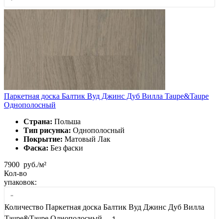
Паркетная доска Балтик Вуд Джинс Дуб Вилла Taupe&Taupe
Однополосный
Страна:
Польша
Тип рисунка:
Однополосный
Покрытие:
Матовый Лак
Фаска:
Без фаски
7900
руб./м²
Кол-во
упаковок:
-
Количество Паркетная доска Балтик Вуд Джинс Дуб Вилла
Taupe&Taupe Однополосный