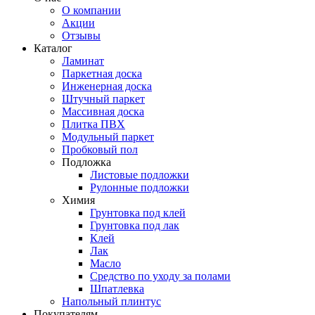
О компании
Акции
Отзывы
Каталог
Ламинат
Паркетная доска
Инженерная доска
Штучный паркет
Массивная доска
Плитка ПВХ
Модульный паркет
Пробковый пол
Подложка
Листовые подложки
Рулонные подложки
Химия
Грунтовка под клей
Грунтовка под лак
Клей
Лак
Масло
Средство по уходу за полами
Шпатлевка
Напольный плинтус
Покупателям