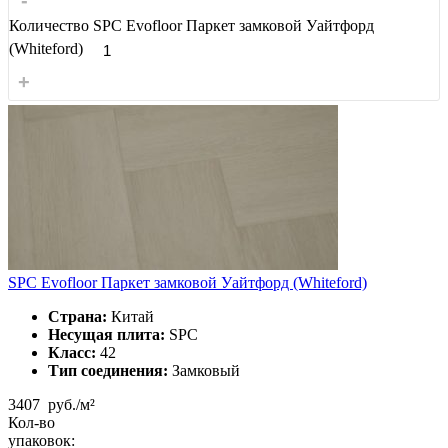
Количество SPC Evofloor Паркет замковой Уайтфорд
(Whiteford)
+
SPC Evofloor Паркет замковой Уайтфорд (Whiteford)
Страна:
Китай
Несущая плита:
SPC
Класс:
42
Тип соединения:
Замковый
3407
руб./м²
Кол-во
упаковок: