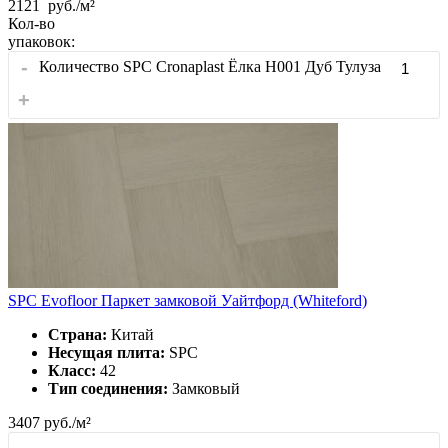
2121
руб./м²
Кол-во
упаковок:
-
Количество SPC Cronaplast Ёлка H001 Дуб Тулуза
+
SPC Evofloor Паркет замковой Уайтфорд (Whiteford)
Страна:
Китай
Несущая плита:
SPC
Класс:
42
Тип соединения:
Замковый
3407
руб./м²
-