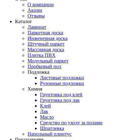
О компании
Акции
Отзывы
Каталог
Ламинат
Паркетная доска
Инженерная доска
Штучный паркет
Массивная доска
Плитка ПВХ
Модульный паркет
Пробковый пол
Подложка
Листовые подложки
Рулонные подложки
Химия
Грунтовка под клей
Грунтовка под лак
Клей
Лак
Масло
Средство по уходу за полами
Шпатлевка
Напольный плинтус
Покупателям