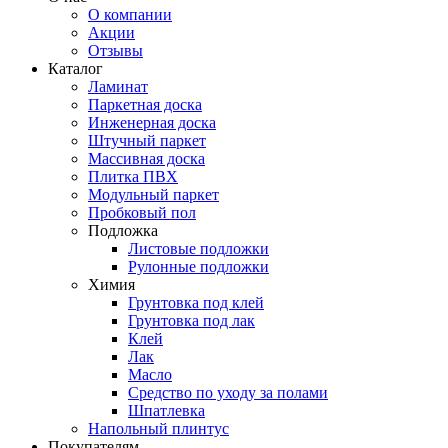
О компании
Акции
Отзывы
Каталог
Ламинат
Паркетная доска
Инженерная доска
Штучный паркет
Массивная доска
Плитка ПВХ
Модульный паркет
Пробковый пол
Подложка
Листовые подложки
Рулонные подложки
Химия
Грунтовка под клей
Грунтовка под лак
Клей
Лак
Масло
Средство по уходу за полами
Шпатлевка
Напольный плинтус
Покупателям