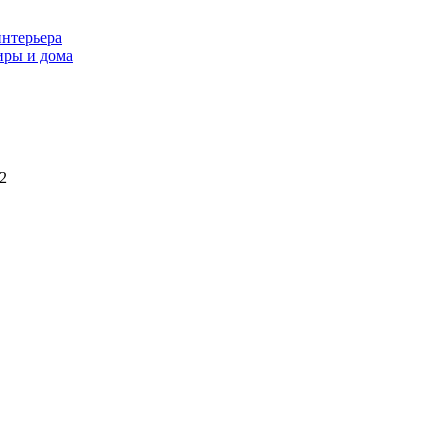
интерьера
иры и дома
2