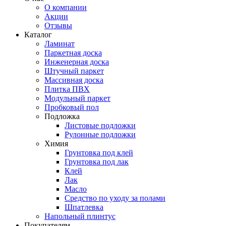
О компании
Акции
Отзывы
Каталог
Ламинат
Паркетная доска
Инженерная доска
Штучный паркет
Массивная доска
Плитка ПВХ
Модульный паркет
Пробковый пол
Подложка
Листовые подложки
Рулонные подложки
Химия
Грунтовка под клей
Грунтовка под лак
Клей
Лак
Масло
Средство по уходу за полами
Шпатлевка
Напольный плинтус
Покупателям