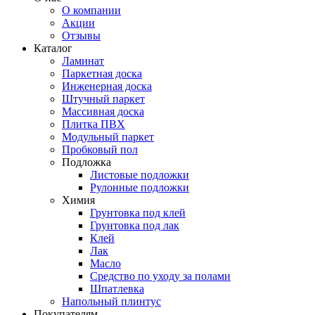
О компании
Акции
Отзывы
Каталог
Ламинат
Паркетная доска
Инженерная доска
Штучный паркет
Массивная доска
Плитка ПВХ
Модульный паркет
Пробковый пол
Подложка
Листовые подложки
Рулонные подложки
Химия
Грунтовка под клей
Грунтовка под лак
Клей
Лак
Масло
Средство по уходу за полами
Шпатлевка
Напольный плинтус
Покупателям