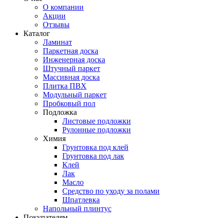
О компании
Акции
Отзывы
Каталог
Ламинат
Паркетная доска
Инженерная доска
Штучный паркет
Массивная доска
Плитка ПВХ
Модульный паркет
Пробковый пол
Подложка
Листовые подложки
Рулонные подложки
Химия
Грунтовка под клей
Грунтовка под лак
Клей
Лак
Масло
Средство по уходу за полами
Шпатлевка
Напольный плинтус
Покупателям