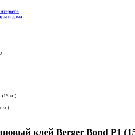
интерьера
иры и дома
2
(15 кг.)
овый клей Berger Bond P1 (15 