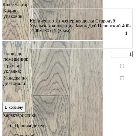
Калькулятор
Кол-во
-
упаковок:
Количество Инженерная доска Стародуб
Уральская коллекция Замок Дуб Печорский 400-
1500x130x15 (3 мм)
+
Площадь
помещения:
Прямая
укладка:
Укладка по
диагонали:
Итого:
0 руб.
В корзину
Характеристики
Производитель:
Стародуб