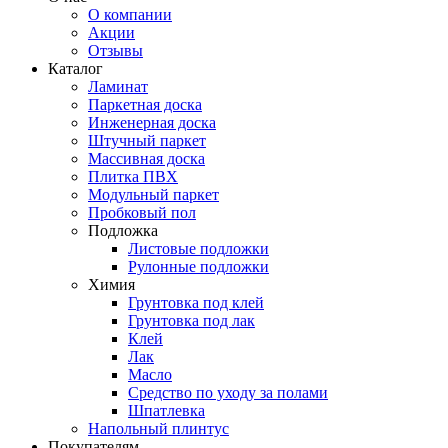
О компании
Акции
Отзывы
Каталог
Ламинат
Паркетная доска
Инженерная доска
Штучный паркет
Массивная доска
Плитка ПВХ
Модульный паркет
Пробковый пол
Подложка
Листовые подложки
Рулонные подложки
Химия
Грунтовка под клей
Грунтовка под лак
Клей
Лак
Масло
Средство по уходу за полами
Шпатлевка
Напольный плинтус
Покупателям