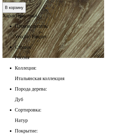
В корзину
Характеристики
Производитель:
Vecchio Parquet
Страна:
Россия
Коллеция:
Итальянская коллекция
Порода дерева:
Дуб
Сортировка:
Натур
Покрытие: