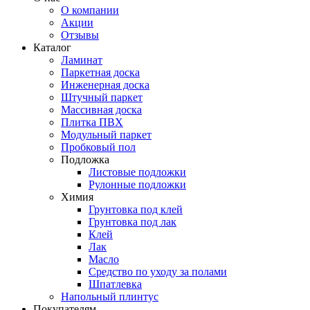
О компании
Акции
Отзывы
Каталог
Ламинат
Паркетная доска
Инженерная доска
Штучный паркет
Массивная доска
Плитка ПВХ
Модульный паркет
Пробковый пол
Подложка
Листовые подложки
Рулонные подложки
Химия
Грунтовка под клей
Грунтовка под лак
Клей
Лак
Масло
Средство по уходу за полами
Шпатлевка
Напольный плинтус
Покупателям