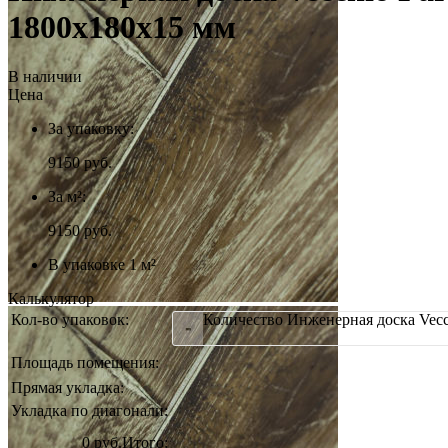
1800x180x15 мм
В наличии
Цена
За упаковку:
9150
руб.
За м²:
9150 руб.
В упаковке 1 м²
Калькулятор
Кол-во упаковок:
Количество Инженерная доска Vecc
-
Площадь помещения:
Прямая укладка:
Укладка по диагонали:
0 руб.
Итого: