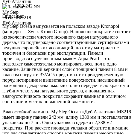
1380-242 мм
Описание:
My Step Ocean выпускается на польском заводе Kronopol
(концерн — Swiss Krono Group). Напольное покрытие состоит
из экологически чистого исходного сырья натурального
дерева, что подтверждено соответствующими сертификатами
ведущих европейских ассоциаций, поэтому материал не
токсичен и безопасен при эксплуатации. Панели
производятся с улучшенным замком Aqua Pearl – это
позволяет самостоятельно монтировать весь пол в одно
касание. Защитный верхний слой с толщиной панели 8 мм и
классом нагрузки 33/АС5 предотвратит преждевременную
порчу, истирание и выцветание поверхности, насыщенный
роскошный декор максимально точно передает всю красоту и
глубину текстуры натурального дерева, а повышенная
влагоустойчивость покрытия сохранит ламинат в отличном
состоянии в местах повышенной влажности.
Влагостойкий ламинат My Step Ocean «Дуб Атлантик» MS218
имеет ширину панели 242 мм, длину 1380 мм и поставляется в
упаковках по 7 шт. Одна упаковка содержит 2,338 м2
покрытия. При расчете площади укладки обратите внимание,
что для стандартного способа монтажа панели необходимо