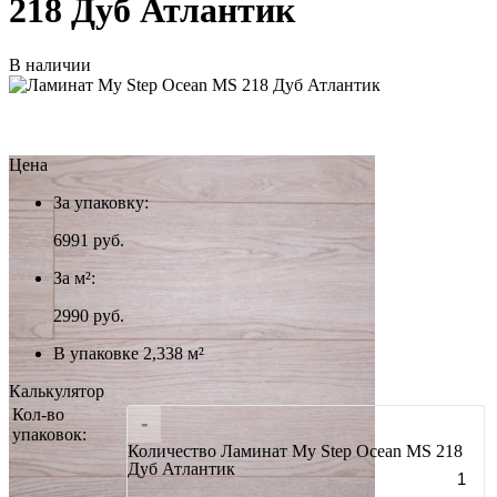
218 Дуб Атлантик
В наличии
Цена
За упаковку:
6991
руб.
За м²:
2990 руб.
В упаковке 2,338 м²
Калькулятор
Кол-во
-
упаковок:
Количество Ламинат My Step Ocean MS 218
Дуб Атлантик