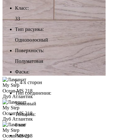
Класс:
33
Тип рисунка:
Однополосный
Поверхность:
Полуматовая
Фаска:
С 4-x сторон
Тип соединения:
Замковый
Толщина:
8 мм
Размер: