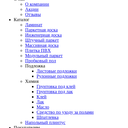
О компании
Акции
Отзывы
Каталог
Ламинат
Паркетная доска
Инженерная доска
Штучный паркет
Массивная доска
Плитка ПВХ
Модульный паркет
Пробковый пол
Подложка
Листовые подложки
Рулонные подложки
Химия
Грунтовка под клей
Грунтовка под лак
Клей
Лак
Масло
Средство по уходу за полами
Шпатлевка
Напольный плинтус
Покупателям