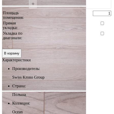
+
Площадь
помещения:
Прямая
укладка:
Укладка по
диагонали:
0 руб.
Итого:
В корзину
Характеристики
Производитель:
Swiss Krono Group
Страна:
Польша
Коллеция:
Ocean