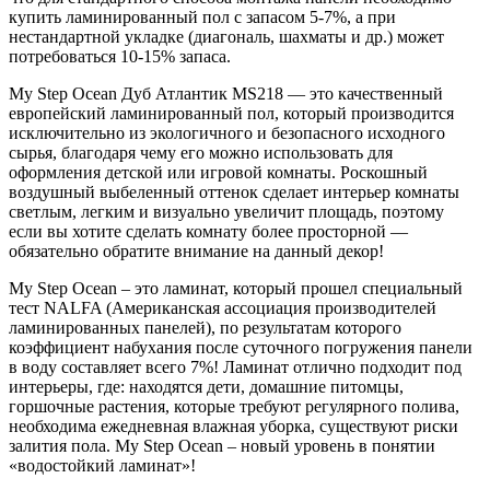
купить ламинированный пол с запасом 5-7%, а при
нестандартной укладке (диагональ, шахматы и др.) может
потребоваться 10-15% запаса.
My Step Ocean Дуб Атлантик MS218 — это качественный
европейский ламинированный пол, который производится
исключительно из экологичного и безопасного исходного
сырья, благодаря чему его можно использовать для
оформления детской или игровой комнаты. Роскошный
воздушный выбеленный оттенок сделает интерьер комнаты
светлым, легким и визуально увеличит площадь, поэтому
если вы хотите сделать комнату более просторной —
обязательно обратите внимание на данный декор!
My Step Ocean – это ламинат, который прошел специальный
тест NALFA (Американская ассоциация производителей
ламинированных панелей), по результатам которого
коэффициент набухания после суточного погружения панели
в воду составляет всего 7%! Ламинат отлично подходит под
интерьеры, где: находятся дети, домашние питомцы,
горшочные растения, которые требуют регулярного полива,
необходима ежедневная влажная уборка, существуют риски
залития пола. My Step Ocean – новый уровень в понятии
«водостойкий ламинат»!