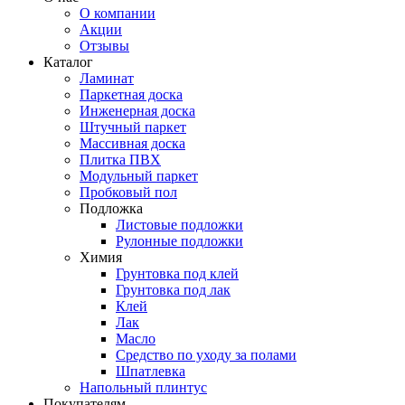
О компании
Акции
Отзывы
Каталог
Ламинат
Паркетная доска
Инженерная доска
Штучный паркет
Массивная доска
Плитка ПВХ
Модульный паркет
Пробковый пол
Подложка
Листовые подложки
Рулонные подложки
Химия
Грунтовка под клей
Грунтовка под лак
Клей
Лак
Масло
Средство по уходу за полами
Шпатлевка
Напольный плинтус
Покупателям