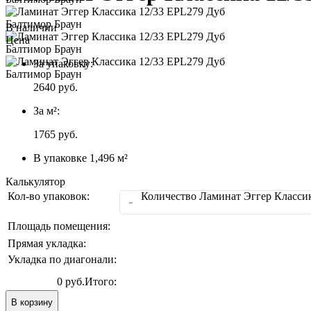
В наличии
Цена
За упаковку:
2640
руб.
За м²:
1765 руб.
В упаковке 1,496 м²
Калькулятор
Кол-во упаковок:
Количество Ламинат Эггер Класси
-
Площадь помещения:
Прямая укладка:
Укладка по диагонали:
0 руб.
Итого:
В корзину