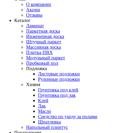
О компании
Акции
Отзывы
Каталог
Ламинат
Паркетная доска
Инженерная доска
Штучный паркет
Массивная доска
Плитка ПВХ
Модульный паркет
Пробковый пол
Подложка
Листовые подложки
Рулонные подложки
Химия
Грунтовка под клей
Грунтовка под лак
Клей
Лак
Масло
Средство по уходу за полами
Шпатлевка
Напольный плинтус
Покупателям