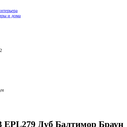
интерьера
иры и дома
2
ун
3 EPL279 Дуб Балтимор Браун