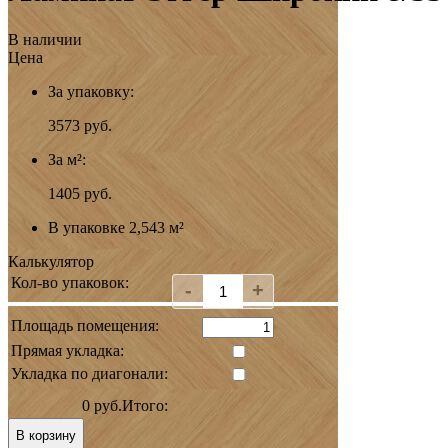
В наличии
Цена
За упаковку:
3573
руб.
За м²:
1405 руб.
В упаковке 2,543 м²
Калькулятор
Кол-во упаковок:
Количество
-
+
Ламинат
Эггер
Площадь помещения:
Широкий
8/33
Прямая укладка:
EPL266
Укладка по диагонали:
Дуб
Уэно
0 руб.
Итого:
Карамельный
правый
В корзину