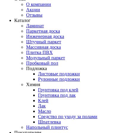
О компании
Акции
Отзывы
Каталог
Ламинат
Паркетная доска
Инженерная доска
Штучный паркет
Массивная доска
Плитка ПВХ
Модульный паркет
Пробковый пол
Подложка
Листовые подложки
Рулонные подложки
Химия
Грунтовка под клей
Грунтовка под лак
Клей
Лак
Масло
Средство по уходу за полами
Шпатлевка
Напольный плинтус
Покупателям