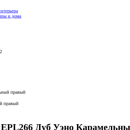
интерьера
иры и дома
2
ьный правый
 EPL266 Дуб Уэно Карамельн