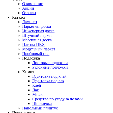
О компании
Акции
Отзывы
Каталог
Ламинат
Паркетная доска
Инженерная доска
Штучный паркет
Массивная доска
Плитка ПВХ
Модульный паркет
Пробковый пол
Подложка
Листовые подложки
Рулонные подложки
Химия
Грунтовка под клей
Грунтовка под лак
Клей
Лак
Масло
Средство по уходу за полами
Шпатлевка
Напольный плинтус
Покупателям