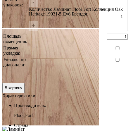
-
упаковок:
Количество Ламинат Floor Fort Коллекция Oak
Heritage 19031-5 Дуб Брендон
+
Площадь
помещения:
Прямая
укладка:
Укладка по
диагонали:
Итого:
0 руб.
В корзину
Характеристики
Производитель:
Floor Fort
Страна: