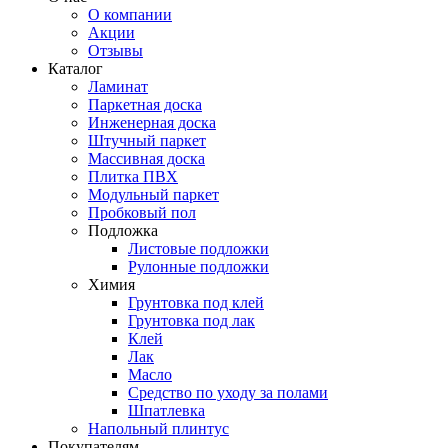
О компании
Акции
Отзывы
Каталог
Ламинат
Паркетная доска
Инженерная доска
Штучный паркет
Массивная доска
Плитка ПВХ
Модульный паркет
Пробковый пол
Подложка
Листовые подложки
Рулонные подложки
Химия
Грунтовка под клей
Грунтовка под лак
Клей
Лак
Масло
Средство по уходу за полами
Шпатлевка
Напольный плинтус
Покупателям