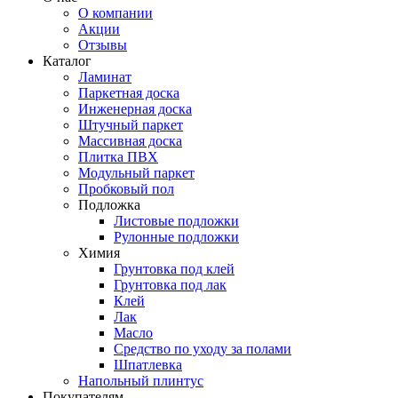
О компании
Акции
Отзывы
Каталог
Ламинат
Паркетная доска
Инженерная доска
Штучный паркет
Массивная доска
Плитка ПВХ
Модульный паркет
Пробковый пол
Подложка
Листовые подложки
Рулонные подложки
Химия
Грунтовка под клей
Грунтовка под лак
Клей
Лак
Масло
Средство по уходу за полами
Шпатлевка
Напольный плинтус
Покупателям