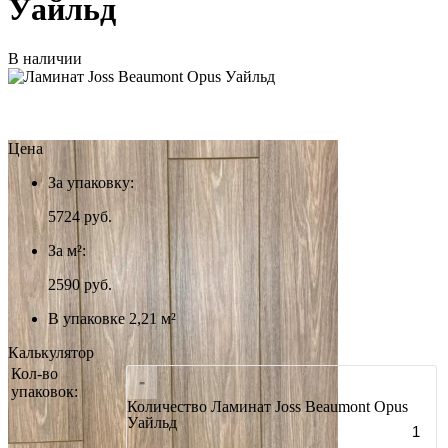
Уайльд
В наличии
Цена
За упаковку:
5724
руб.
За м²:
2590 руб.
В упаковке 2,21 м²
Калькулятор
Кол-во
-
упаковок:
Количество Ламинат Joss Beaumont Opus
Уайльд