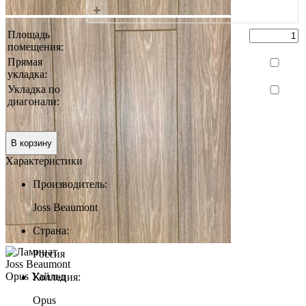
+
Площадь
помещения:
Прямая
укладка:
Укладка по
диагонали:
0 руб.
Итого:
В корзину
Характеристики
Производитель:
Joss Beaumont
Страна:
Россия
Коллеция:
Opus