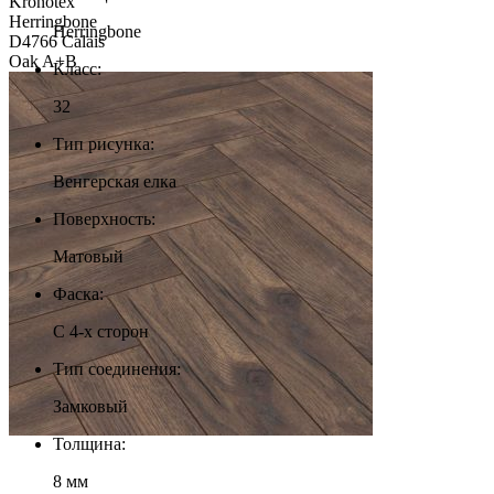
Herringbone
Класс:
32
Тип рисунка:
Венгерская елка
Поверхность:
Матовый
Фаска:
С 4-х сторон
Тип соединения:
Замковый
Толщина:
8 мм