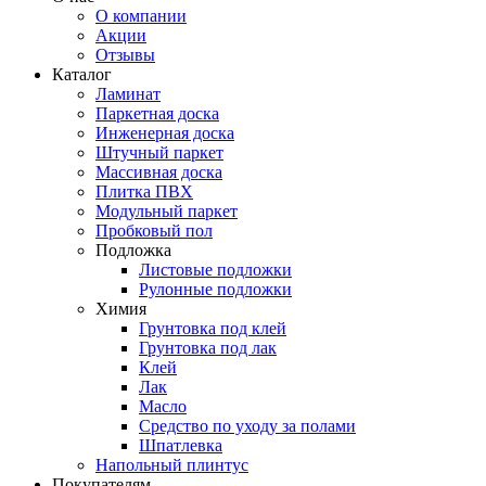
О компании
Акции
Отзывы
Каталог
Ламинат
Паркетная доска
Инженерная доска
Штучный паркет
Массивная доска
Плитка ПВХ
Модульный паркет
Пробковый пол
Подложка
Листовые подложки
Рулонные подложки
Химия
Грунтовка под клей
Грунтовка под лак
Клей
Лак
Масло
Средство по уходу за полами
Шпатлевка
Напольный плинтус
Покупателям