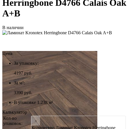
Herringbone D4766 Calais Oak
A+B
В наличии
Цена
За упаковку:
4197
руб.
За м²:
3390 руб.
В упаковке 1.238 м²
Калькулятор
Кол-во
-
упаковок:
Количество Ламинат Kronotex Herringbone