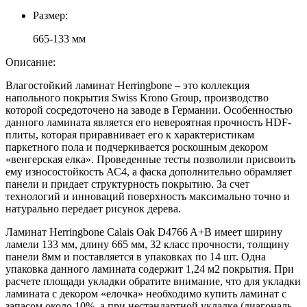
Размер:
665-133 мм
Описание:
Влагостойкий ламинат Herringbone – это коллекция
напольного покрытия Swiss Krono Group, производство
которой сосредоточено на заводе в Германии. Особенностью
данного ламината является его невероятная прочность HDF-
плиты, которая приравнивает его к характеристикам
паркетного пола и подчеркивается роскошным декором
«венгерская елка». Проведенные тесты позволили присвоить
ему износостойкость АС4, а фаска дополнительно обрамляет
панели и придает структурность покрытию. За счет
технологий и инноваций поверхность максимально точно и
натурально передает рисунок дерева.
Ламинат Herringbone Calais Oak D4766 A+B имеет ширину
ламели 133 мм, длину 665 мм, 32 класс прочности, толщину
панели 8мм и поставляется в упаковках по 14 шт. Одна
упаковка данного ламината содержит 1,24 м2 покрытия. При
расчете площади укладки обратите внимание, что для укладки
ламината c декором «елочка» необходимо купить ламинат с
запасом около 10%, а при нестандартной укладке (диагональ,