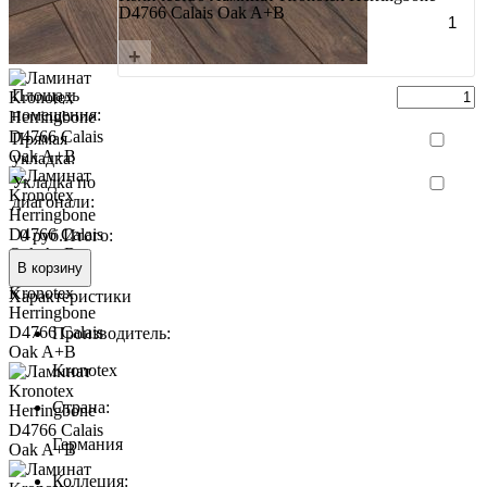
D4766 Calais Oak A+B
+
Площадь
помещения:
Прямая
укладка:
Укладка по
диагонали:
0 руб.
Итого:
В корзину
Характеристики
Производитель:
Kronotex
Страна:
Германия
Коллеция: