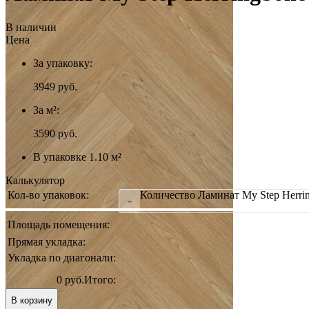
В наличии
Цена
За упаковку:
3949
руб.
За м²:
3590 руб.
В упаковке 1.10 м²
Калькулятор
Кол-во упаковок:
Количество Ламинат My Step Herrin
-
Площадь помещения:
Прямая укладка:
Укладка по диагонали:
0 руб.
Итого:
В корзину