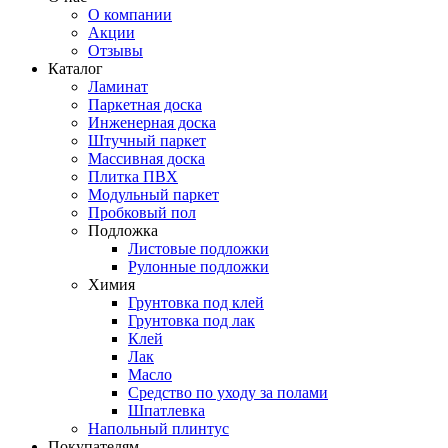
О компании
Акции
Отзывы
Каталог
Ламинат
Паркетная доска
Инженерная доска
Штучный паркет
Массивная доска
Плитка ПВХ
Модульный паркет
Пробковый пол
Подложка
Листовые подложки
Рулонные подложки
Химия
Грунтовка под клей
Грунтовка под лак
Клей
Лак
Масло
Средство по уходу за полами
Шпатлевка
Напольный плинтус
Покупателям