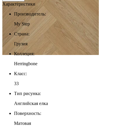
Характеристики
Производитель:
My Step
Страна:
Грузия
Коллеция:
Herringbone
Класс:
33
Тип рисунка:
Английская елка
Поверхность:
Матовая