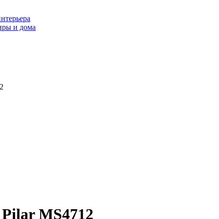
интерьера
иры и дома
2
 Pilar MS4712