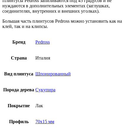
Плинтусы Pedross запиливаются под 45 градусов и не
нуждаются в дополнительных элементах (заглушках,
соединителях, внутренних и внешних уголках).
Большая часть плинтусов Pedross можно установить как на
клей, так и на клипсы.
Бренд
Pedross
Страна
Италия
Вид плинтуса
Шпонированный
Порода дерева
Сукупира
Покрытие
Лак
Профиль
70х15 мм