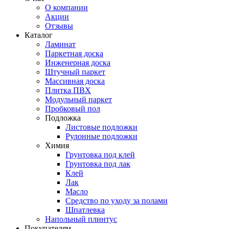
О компании
Акции
Отзывы
Каталог
Ламинат
Паркетная доска
Инженерная доска
Штучный паркет
Массивная доска
Плитка ПВХ
Модульный паркет
Пробковый пол
Подложка
Листовые подложки
Рулонные подложки
Химия
Грунтовка под клей
Грунтовка под лак
Клей
Лак
Масло
Средство по уходу за полами
Шпатлевка
Напольный плинтус
Покупателям