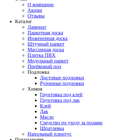
О компании
Акции
Отзывы
Каталог
Ламинат
Паркетная доска
Инженерная доска
Штучный паркет
Массивная доска
Плитка ПВХ
Модульный паркет
Пробковый пол
Подложка
Листовые подложки
Рулонные подложки
Химия
Грунтовка под клей
Грунтовка под лак
Клей
Лак
Масло
Средство по уходу за полами
Шпатлевка
Напольный плинтус
Покупателям