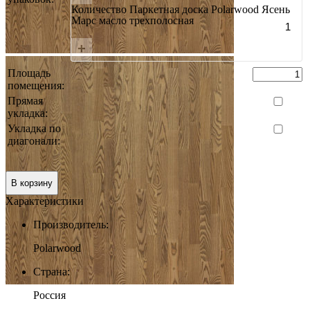
Количество Паркетная доска Polarwood Ясень
Марс масло трехполосная
+
Площадь
помещения:
Прямая
укладка:
Укладка по
диагонали:
0 руб.
Итого:
В корзину
Характеристики
Производитель:
Polarwood
Страна:
Россия