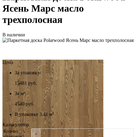
Ясень Марс масло
трехполосная
В наличии
Цена
За упаковку:
15481
руб.
За м²:
4540 руб.
В упаковке 3.41 м²
Калькулятор
Кол-во
-
упаковок: