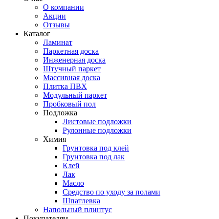
О компании
Акции
Отзывы
Каталог
Ламинат
Паркетная доска
Инженерная доска
Штучный паркет
Массивная доска
Плитка ПВХ
Модульный паркет
Пробковый пол
Подложка
Листовые подложки
Рулонные подложки
Химия
Грунтовка под клей
Грунтовка под лак
Клей
Лак
Масло
Средство по уходу за полами
Шпатлевка
Напольный плинтус
Покупателям