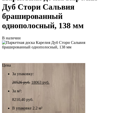
Дуб Стори Сальвия
брашированный
однополосный, 138 мм
В наличии
Цена
За упаковку:
20526
руб.
18063
руб.
За м²:
8210,40 руб.
В упаковке 2.2 м²