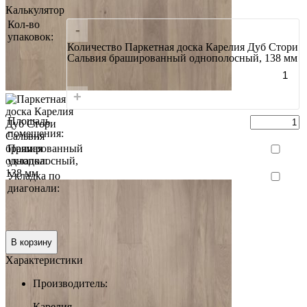
Калькулятор
Кол-во
-
упаковок:
Количество Паркетная доска Карелия Дуб Стори
Сальвия брашированный однополосный, 138 мм
+
Площадь
помещения:
Прямая
укладка:
Укладка по
диагонали:
Итого:
0 руб.
В корзину
Характеристики
Производитель:
Карелия