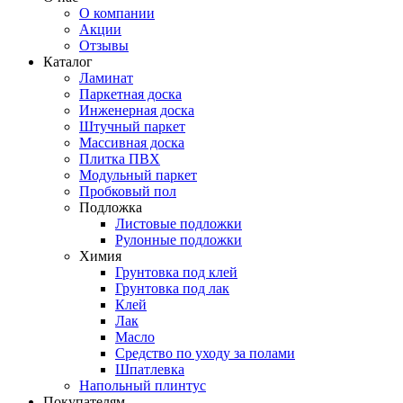
О компании
Акции
Отзывы
Каталог
Ламинат
Паркетная доска
Инженерная доска
Штучный паркет
Массивная доска
Плитка ПВХ
Модульный паркет
Пробковый пол
Подложка
Листовые подложки
Рулонные подложки
Химия
Грунтовка под клей
Грунтовка под лак
Клей
Лак
Масло
Средство по уходу за полами
Шпатлевка
Напольный плинтус
Покупателям