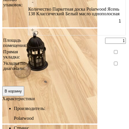
-
упаковок:
Количество Паркетная доска Polarwood Ясень
138 Классический Белый масло однополосная
+
Площадь
помещения:
Прямая
укладка:
Укладка по
диагонали:
Итого:
0 руб.
В корзину
Характеристики
Производитель:
Polarwood
Страна: