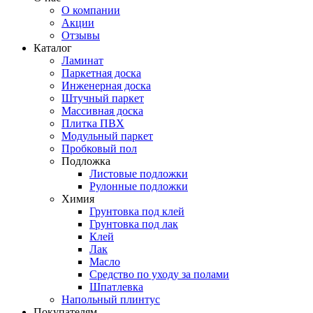
О компании
Акции
Отзывы
Каталог
Ламинат
Паркетная доска
Инженерная доска
Штучный паркет
Массивная доска
Плитка ПВХ
Модульный паркет
Пробковый пол
Подложка
Листовые подложки
Рулонные подложки
Химия
Грунтовка под клей
Грунтовка под лак
Клей
Лак
Масло
Средство по уходу за полами
Шпатлевка
Напольный плинтус
Покупателям