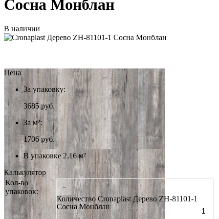
Сосна Монблан
В наличии
Цена
За упаковку:
3685
руб.
За м²:
1706 руб.
В упаковке 2,16 м²
Калькулятор
Кол-во
-
упаковок:
Количество Cronaplast Дерево ZH-81101-1
Сосна Монблан