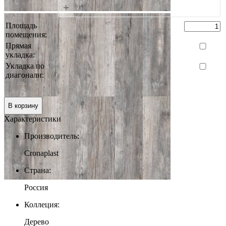
+
Площадь
помещения:
Прямая
укладка:
Укладка по
диагонали:
0 руб.
Итого:
В корзину
Характеристики
Производитель:
Cronaplast
Страна:
Россия
Коллеция:
Дерево