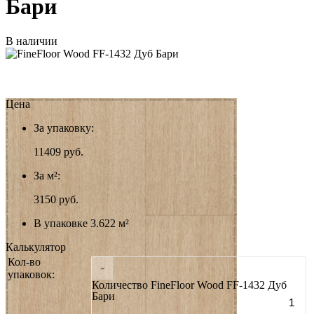
Бари
В наличии
Цена
За упаковку:
11409
руб.
За м²:
3150 руб.
В упаковке 3.622 м²
Калькулятор
Кол-во
-
упаковок:
Количество FineFloor Wood FF-1432 Дуб
Бари