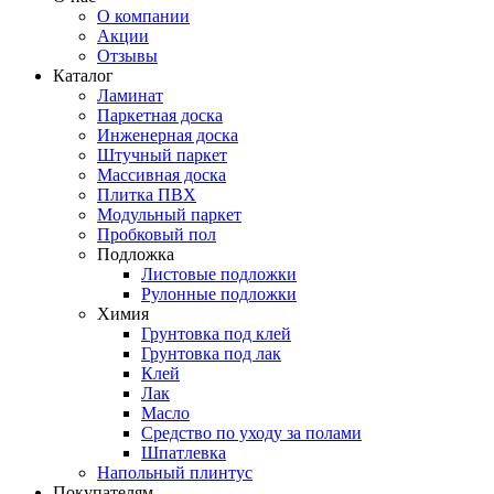
О компании
Акции
Отзывы
Каталог
Ламинат
Паркетная доска
Инженерная доска
Штучный паркет
Массивная доска
Плитка ПВХ
Модульный паркет
Пробковый пол
Подложка
Листовые подложки
Рулонные подложки
Химия
Грунтовка под клей
Грунтовка под лак
Клей
Лак
Масло
Средство по уходу за полами
Шпатлевка
Напольный плинтус
Покупателям