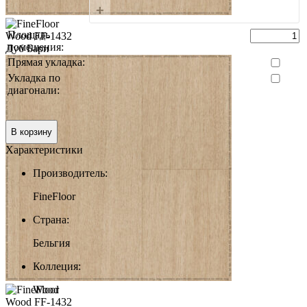
+
Площадь
помещения:
Прямая укладка:
Укладка по
диагонали:
0 руб.
Итого:
В корзину
Характеристики
Производитель:
FineFloor
Страна:
Бельгия
Коллеция:
Wood