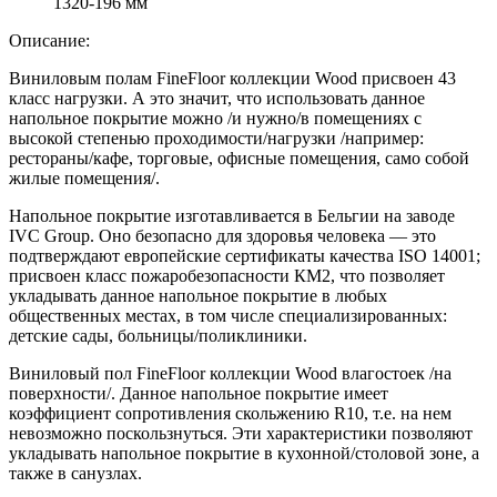
1320-196 мм
Описание:
Виниловым полам FineFloor коллекции Wood присвоен 43
класс нагрузки. А это значит, что использовать данное
напольное покрытие можно /и нужно/в помещениях с
высокой степенью проходимости/нагрузки /например:
рестораны/кафе, торговые, офисные помещения, само собой
жилые помещения/.
Напольное покрытие изготавливается в Бельгии на заводе
IVC Group. Оно безопасно для здоровья человека — это
подтверждают европейские сертификаты качества ISO 14001;
присвоен класс пожаробезопасности КМ2, что позволяет
укладывать данное напольное покрытие в любых
общественных местах, в том числе специализированных:
детские сады, больницы/поликлиники.
Виниловый пол FineFloor коллекции Wood влагостоек /на
поверхности/. Данное напольное покрытие имеет
коэффициент сопротивления скольжению R10, т.е. на нем
невозможно поскользнуться. Эти характеристики позволяют
укладывать напольное покрытие в кухонной/столовой зоне, а
также в санузлах.