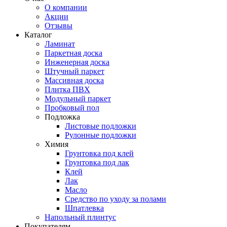
О компании
Акции
Отзывы
Каталог
Ламинат
Паркетная доска
Инженерная доска
Штучный паркет
Массивная доска
Плитка ПВХ
Модульный паркет
Пробковый пол
Подложка
Листовые подложки
Рулонные подложки
Химия
Грунтовка под клей
Грунтовка под лак
Клей
Лак
Масло
Средство по уходу за полами
Шпатлевка
Напольный плинтус
Покупателям