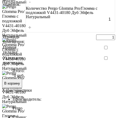
-
упаковок:
Количество Pergo Glomma Pro/Гломма с
подложкой V4431-40180 Дуб Эйфель
Натуральный
+
Площадь
помещения:
Прямая
укладка:
Укладка по
диагонали:
Итого:
0 руб.
В корзину
Характеристики
Производитель:
Pergo
Страна: