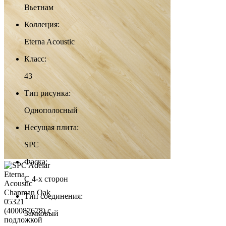
Вьетнам
Коллеция:
Eterna Acoustic
Класс:
43
Тип рисунка:
Однополосный
Несущая плита:
SPC
Фаска:
С 4-х сторон
Тип соединения:
Замковый