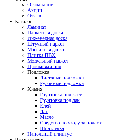
О компании
Акции
Отзывы
Каталог
Ламинат
Паркетная доска
Инженерная доска
Штучный паркет
Массивная доска
Плитка ПВХ
Модульный паркет
Пробковый пол
Подложка
Листовые подложки
Рулонные подложки
Химия
Грунтовка под клей
Грунтовка под лак
Клей
Лак
Масло
Средство по уходу за полами
Шпатлевка
Напольный плинтус
Покупателям