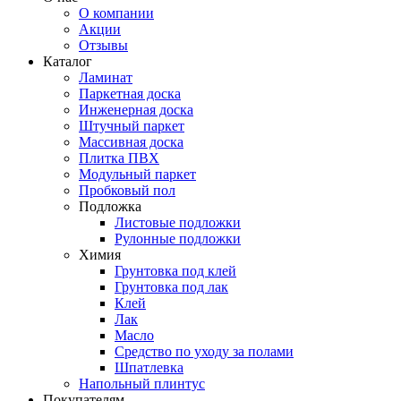
О компании
Акции
Отзывы
Каталог
Ламинат
Паркетная доска
Инженерная доска
Штучный паркет
Массивная доска
Плитка ПВХ
Модульный паркет
Пробковый пол
Подложка
Листовые подложки
Рулонные подложки
Химия
Грунтовка под клей
Грунтовка под лак
Клей
Лак
Масло
Средство по уходу за полами
Шпатлевка
Напольный плинтус
Покупателям