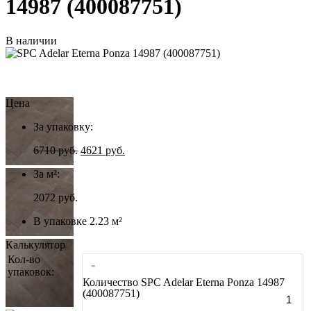
14987 (400087751)
В наличии
Цена
За упаковку:
6710
руб.
4621
руб.
За м²:
2072 руб.
В упаковке 2.23 м²
Калькулятор
Кол-во
-
упаковок:
Количество SPC Adelar Eterna Ponza 14987
(400087751)