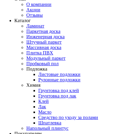
О компании
Акции
Отзывы
Каталог
Ламинат
Паркетная доска
Инженерная доска
Штучный паркет
Массивная доска
Плитка ПВХ
Модульный паркет
Пробковый пол
Подложка
Листовые подложки
Рулонные подложки
Химия
Грунтовка под клей
Грунтовка под лак
Клей
Лак
Масло
Средство по уходу за полами
Шпатлевка
Напольный плинтус
Покупателям